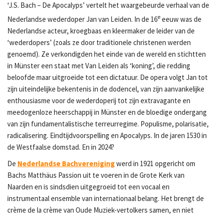
‘J.S. Bach – De Apocalyps’ vertelt het waargebeurde verhaal van de
e
Nederlandse wederdoper Jan van Leiden. In de 16
eeuw was de
Nederlandse acteur, kroegbaas en kleermaker de leider van de
‘wederdopers’ (zoals ze door traditionele christenen werden
genoemd). Ze verkondigden het einde van de wereld en stichtten
in Münster een staat met Van Leiden als ‘koning’, die redding
beloofde maar uitgroeide tot een dictatuur. De opera volgt Jan tot
zijn uiteindelijke bekentenis in de dodencel, van zijn aanvankelijke
enthousiasme voor de wederdoperij tot zijn extravagante en
meedogenloze heerschappij in Münster en de bloedige ondergang
van zijn fundamentalistische terreurregime. Populisme, polarisatie,
radicalisering. Eindtijdvoorspelling en Apocalyps. In de jaren 1530 in
de Westfaalse domstad. En in 2024?
De
Nederlandse Bachvereniging
werd in 1921 opgericht om
Bachs Matthäus Passion uit te voeren in de Grote Kerk van
Naarden en is sindsdien uitgegroeid tot een vocaal en
instrumentaal ensemble van internationaal belang. Het brengt de
crème de la crème van Oude Muziek-vertolkers samen, en niet