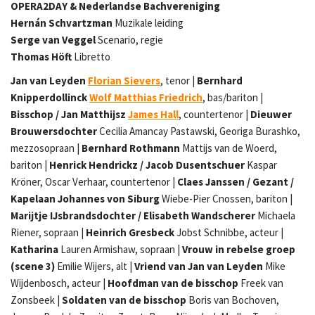
OPERA2DAY & Nederlandse Bachvereniging
Hernán Schvartzman
Muzikale leiding
Serge van Veggel
Scenario, regie
Thomas Höft
Libretto
Jan van Leyden
Florian Sievers
, tenor |
Bernhard
Knipperdollinck
Wolf Matthias Friedrich
, bas/bariton |
Bisschop / Jan Matthijsz
James Hall
, countertenor |
Dieuwer
Brouwersdochter
Cecilia Amancay Pastawski, Georiga Burashko,
mezzosopraan |
Bernhard Rothmann
Mattijs van de Woerd,
bariton |
Henrick Hendrickz / Jacob Dusentschuer
Kaspar
Kröner, Oscar Verhaar, countertenor |
Claes Janssen / Gezant /
Kapelaan Johannes von Siburg
Wiebe-Pier Cnossen, bariton |
Marijtje IJsbrandsdochter / Elisabeth Wandscherer
Michaela
Riener, sopraan |
Heinrich Gresbeck
Jobst Schnibbe, acteur |
Katharina
Lauren Armishaw, sopraan |
Vrouw in rebelse groep
(scene 3)
Emilie Wijers, alt |
Vriend van Jan van Leyden
Mike
Wijdenbosch, acteur |
Hoofdman van de bisschop
Freek van
Zonsbeek |
Soldaten van de bisschop
Boris van Bochoven,