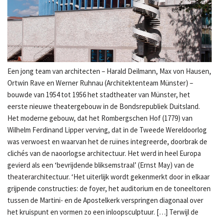
Een jong team van architecten – Harald Deilmann, Max von Hausen,
Ortwin Rave en Werner Ruhnau (Architektenteam Münster) –
bouwde van 1954 tot 1956 het stadtheater van Münster, het
eerste nieuwe theatergebouw in de Bondsrepubliek Duitsland.
Het moderne gebouw, dat het Rombergschen Hof (1779) van
Wilhelm Ferdinand Lipper verving, dat in de Tweede Wereldoorlog
was verwoest en waarvan het de ruïnes integreerde, doorbrak de
clichés van de naoorlogse architectuur. Het werd in heel Europa
gevierd als een ‘bevrijdende bliksemstraal’ (Ernst May) van de
theaterarchitectuur. ‘Het uiterlijk wordt gekenmerkt door in elkaar
grijpende constructies: de foyer, het auditorium en de toneeltoren
tussen de Martini- en de Apostelkerk verspringen diagonaal over
het kruispunt en vormen zo een inloopsculptuur. […] Terwijl de