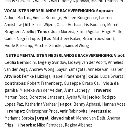
Janusz Pawlak, Zweitze Zwart, Romy Nijendaal, Madhu Teunissen
VOCALISTEN NEDERLANDSE BACHVERENIGING:
Sopraan
:
Aldona Bartnik, Amelia Berridge, Heleen Bongenaar, Lauren
Armishaw |
Alt
: Emilie Wijers, Oscar Verhaar, Iris Bouman, Mercè
Bruguera Albello |
Tenor
: Joao Moreira, Emilio Aguilar, Hugo Maille,
Carlos Negrín Lopez |
Bas
: Matthew Baker, Bram Trouwborst,
Hidde Kleikamp, Mitchell Sandler, Samuel Wong
INSTRUMENTALISTEN NEDERLANDSE BACHVERENIGING: Viool
:
Cecilia Bernardini, Evgeny Sviridov, Lidewij van der Voort, Annelies
van der Vegt, Andrew Wong, Sayuri Yamagata, Anneke van Haaften |
Altviool
: Femke Huizinga, Isabel Franenberg |
Cello
: Lucia Swarts |
Contrabas
: Robert Franenberg, Guiseppe Ciraso Cali |
Viola da
gamba
: Mieneke van der Velden, Anna Lachegyi |
Traverso
:
Marten Root, Doretthe Janssens, Aysha Wills |
Hobo
: Rodigro
Lopez Paz, Katharina Verhaar |
Fagot
: Benny Aghassi, Hannah Voss
|
Trompet
: Christopher Price, Amir Rabinovitz |
Percussie
:
Marianna Soroka |
Orgel, klavecimbel
: Menno van Delft, Andrea
Friggi |
Theorbe
: Mike Fentross, Regina Albanez