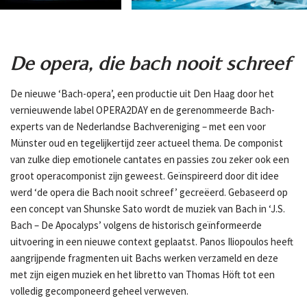
De opera, die bach nooit schreef
De nieuwe ‘Bach-opera’, een productie uit Den Haag door het
vernieuwende label OPERA2DAY en de gerenommeerde Bach-
experts van de Nederlandse Bachvereniging – met een voor
Münster oud en tegelijkertijd zeer actueel thema. De componist
van zulke diep emotionele cantates en passies zou zeker ook een
groot operacomponist zijn geweest. Geïnspireerd door dit idee
werd ‘de opera die Bach nooit schreef’ gecreëerd. Gebaseerd op
een concept van Shunske Sato wordt de muziek van Bach in ‘J.S.
Bach – De Apocalyps’ volgens de historisch geïnformeerde
uitvoering in een nieuwe context geplaatst. Panos Iliopoulos heeft
aangrijpende fragmenten uit Bachs werken verzameld en deze
met zijn eigen muziek en het libretto van Thomas Höft tot een
volledig gecomponeerd geheel verweven.