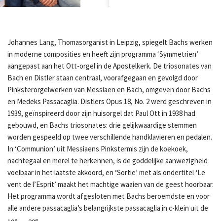
© Gert Mothes info@gertmothes.de
Johannes Lang, Thomasorganist in Leipzig, spiegelt Bachs werken
in moderne composities en heeft zijn programma ‘Symmetrien’
aangepast aan het Ott-orgel in de Apostelkerk. De triosonates van
Bach en Distler staan centraal, voorafgegaan en gevolgd door
Pinksterorgelwerken van Messiaen en Bach, omgeven door Bachs
en Medeks Passacaglia. Distlers Opus 18, No. 2 werd geschreven in
1939, geïnspireerd door zijn huisorgel dat Paul Ott in 1938 had
gebouwd, en Bachs triosonates: drie gelijkwaardige stemmen
worden gespeeld op twee verschillende handklavieren en pedalen.
In ‘Communion’ uit Messiaens Pinkstermis zijn de koekoek,
nachtegaal en merel te herkennen, is de goddelijke aanwezigheid
voelbaar in het laatste akkoord, en ‘Sortie’ met als ondertitel ‘Le
vent de l’Esprit’ maakt het machtige waaien van de geest hoorbaar.
Het programma wordt afgesloten met Bachs beroemdste en voor
alle andere passacaglia’s belangrijkste passacaglia in c-klein uit de
e
e