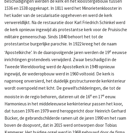
beschadigingen werden de kerk en het kloostergebouw tussen
1536 en 1538 opgeknapt. In 1811 werd het Minorietenklooster in
het kader van de secularisatie opgeheven en werd de kerk
verwereldlijkt. Na de restauratie door Karl Friedrich Schinkel werd
de kerk opnieuw ingewijd als protestantse kerk voor de Pruisische
militaire gemeenschap. Sinds 1840 behoort het tot de
protestantse burgerlijke parochie. In 1922 kreeg het de naam
e
‘Apostelkirche’. In de daaropvolgende jaren werden de 19
eeuwse
inrichtingen grotendeels verwijderd. Zwaar beschadigd in de
Tweede Wereldoorlog werd de Apostelkerk in 1949 opnieuw
ingewijd, de wederopbouw werd in 1960 voltooid. De kerk is
nagenoeg onversierd, het duidelijk gestructureerde kerkinterieur
wordt overspoeld met licht. De gewelfschilderingen, die tot de
e
e
mooiste in de regio behoren, dateren uit de 16
en 17
eeuw.
Harmonieus in het middeleeuwse kerkinterieur passen het koor,
dat tussen 1976 en 1979 werd heropgericht door Heinrich Gerhard
Bücker, de gebrandschilderde ramen uit de jaren 1990 en het raam
boven de doopvont, dat in 2015 werd ontworpen door Tobias
Kammerer. Het huidige orgel werd in 1968 gebouwd door de firma