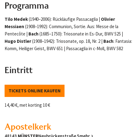
Programma
Tilo Medek
(1940–2006): Rückläufige Passacaglia |
Olivier
Messiaen
(1908–1992): Communion, Sortie. Aus: Messe de la
Pentecôte |
Bach
(1685–1750): Triosonate in Es-Dur, BWV 525 |
Hugo Distler
(1908–1942): Triosonate, op. 18, Nr. 2 |
Bach
: Fantasia:
Komm, Heiliger Geist, BWV 651 | Passacaglia in c-Moll, BWV 582
Eintritt
TICKETS ONLINE KAUFEN
14,40 €, met korting 10 €
Apostelkerk
48143
MÜNSTER
Neubrückenstraße 5
mehr