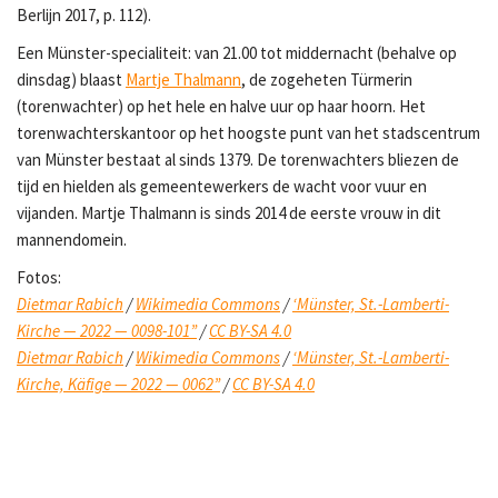
Berlijn 2017, p. 112).
Een Münster-specialiteit: van 21.00 tot middernacht (behalve op
dinsdag) blaast
Martje Thalmann
, de zogeheten Türmerin
(torenwachter) op het hele en halve uur op haar hoorn. Het
torenwachterskantoor op het hoogste punt van het stadscentrum
van Münster bestaat al sinds 1379. De torenwachters bliezen de
tijd en hielden als gemeentewerkers de wacht voor vuur en
vijanden. Martje Thalmann is sinds 2014 de eerste vrouw in dit
mannendomein.
Fotos:
Dietmar Rabich
/
Wikimedia Commons
/
‘Münster, St.-Lamberti-
Kirche — 2022 — 0098-101”
/
CC BY-SA 4.0
Dietmar Rabich
/
Wikimedia Commons
/
‘Münster, St.-Lamberti-
Kirche, Käfige — 2022 — 0062”
/
CC BY-SA 4.0