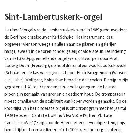
Sint-Lambertuskerk-orgel
Het hoofdorgel van de Lambertuskerk werd in 1989 gebouwd door
de Berlijnse orgelbouwer Karl Schuke. Het instrument, dat
ongeveer vier ton weegt en alleen aan de pilaren en galerijen
hangt, zweeft in de toren zonder galerij of vloersteun. De indeling
van het 3930-pijpen tellende orgel werd ontworpen door Prof.
Ludwig Doerr (Freiburg), de hoofdintonateur was Klaus Bukowski
(Schuke) en de kas werd gemaakt door Erich Brüggemann (Winsen
a. d. Luhe). Wolfgang Kobischke bepaalde de schalen. De pijpen zijn
gegoten uit 40 tot 75 procent tin-lood legeringen, de houten
pijpen zijn gemaakt van grenen en esdoorn hout. De trompetteria
moest omwille van de stabiliteit van koper worden gemaakt. Op de
kroonlijst van het onderste orgel is dit chronogram met het jaartal
1989 te lezen: ‘Cantate DoMIno VIVa VoCe IVgIter IVbILate
CantICIs noVIs’ (‘Zing voor de Heer met een levendige stem, prijs
hem altijd met nieuwe liederen’). In 2006 werd het orgel volledig