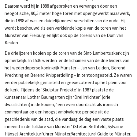
Daarom werd hij in 1888 afgebroken en vervangen door een
neogotische, 90,5 meter hoge toren met opengewerkt maaswerk,
die in 1898 af was en duidelijk moest verschillen van de oude. Hij
wordt beschouwd als een verkleinde kopie van de toren van het
Munster van Freiburg en lijkt ook op de torens van de Dom van
Keulen.
De drie ijzeren kooien op de toren van de Sint-Lambertuskerk zijn
opmerkelijk. In 1536 werden er de lichamen van de drie leiders van
het wederdoperse koninkrijk Münster – Jan van Leiden, Berend
Krechting en Berend Knipperdolling – in tentoongesteld. Ze waren
eerder publiekelijk gemarteld en geëxecuteerd op het plein voor
de kerk. Tijdens de ‘Skulptur Projekte’ in 1987 plaatste de
kunstenaar Lothar Baumgarten zijn ‘Drei Irrlichter’ (drie
dwaallichten) in de kooien, ‘een even doordacht als ironisch
commentaar op een hoogst ambivalente periode uit de
geschiedenis van de stad, die vandaag de dag een vaste plaats
inneemt in de folklore van Münster’ (Stefan Rethfeld, Sylvaine
Hänsel: Architekturführer Münster/Architectural Guide to Münster.