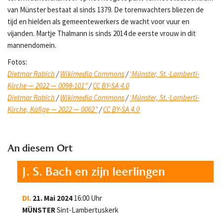
van Münster bestaat al sinds 1379. De torenwachters bliezen de
tijd en hielden als gemeentewerkers de wacht voor vuur en
vijanden. Martje Thalmann is sinds 2014 de eerste vrouw in dit
mannendomein.
Fotos:
Dietmar Rabich
/
Wikimedia Commons
/
‘Münster, St.-Lamberti-
Kirche — 2022 — 0098-101”
/
CC BY-SA 4.0
Dietmar Rabich
/
Wikimedia Commons
/
‘Münster, St.-Lamberti-
Kirche, Käfige — 2022 — 0062”
/
CC BY-SA 4.0
An diesem Ort
J. S. Bach en zijn leerlingen
DI.
21. Mai 2024
16:00 Uhr
MÜNSTER
Sint-Lambertuskerk