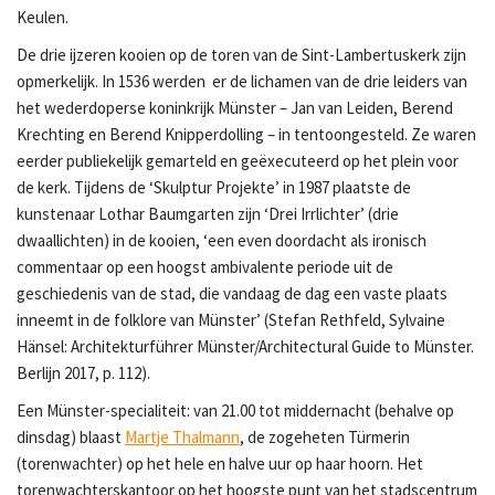
Keulen.
De drie ijzeren kooien op de toren van de Sint-Lambertuskerk zijn
opmerkelijk. In 1536 werden er de lichamen van de drie leiders van
het wederdoperse koninkrijk Münster – Jan van Leiden, Berend
Krechting en Berend Knipperdolling – in tentoongesteld. Ze waren
eerder publiekelijk gemarteld en geëxecuteerd op het plein voor
de kerk. Tijdens de ‘Skulptur Projekte’ in 1987 plaatste de
kunstenaar Lothar Baumgarten zijn ‘Drei Irrlichter’ (drie
dwaallichten) in de kooien, ‘een even doordacht als ironisch
commentaar op een hoogst ambivalente periode uit de
geschiedenis van de stad, die vandaag de dag een vaste plaats
inneemt in de folklore van Münster’ (Stefan Rethfeld, Sylvaine
Hänsel: Architekturführer Münster/Architectural Guide to Münster.
Berlijn 2017, p. 112).
Een Münster-specialiteit: van 21.00 tot middernacht (behalve op
dinsdag) blaast
Martje Thalmann
, de zogeheten Türmerin
(torenwachter) op het hele en halve uur op haar hoorn. Het
torenwachterskantoor op het hoogste punt van het stadscentrum