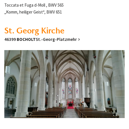
Toccata et Fuga d-Moll , BWV 565
„Komm, heiliger Geist“, BWV 651
St. Georg Kirche
46399
BOCHOLT
St.-Georg-Platz
mehr