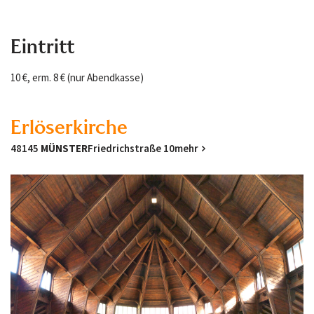
Eintritt
10 €, erm. 8 € (nur Abendkasse)
Erlöserkirche
48145
MÜNSTER
Friedrichstraße 10
mehr