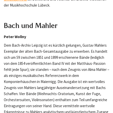
der Musikhochschule Lübeck.
Bach und Mahler
Peter Wollny
Dem Bach-Archiv Leipzig ist es kürzlich gelungen, Gustav Mahlers
Exemplar der alten Bach-Gesamtausgabe zu erwerben. Es handelt
sich um 59 zwischen 1851 und 1899 erschienene Bände (lediglich
von dem 1854 veröffentlichten Band IV mit der Matthäus-Passion
fehlt jede Spur); sie standen – nach dem Zeugnis von Alma Mahler –
als einziges musikalisches Referenzwerk in dem
Komponierhäuschen in Maiernigg. Die Ausgabe ist ein wertvolles
Zeugnis von Mahlers langjähriger Auseinandersetzung mit Bachs
Schaffen. Vier Bände (Weihnachts-Oratorium, Kunst der Fuge,
Orchestersuiten, Violinsonaten) enthalten zum Teil umfangreiche
Eintragungen von seiner Hand. Diese vermitteln wertvolle
Erkenntnisse zu Mahlers analytischem und künstlerischem Zugang