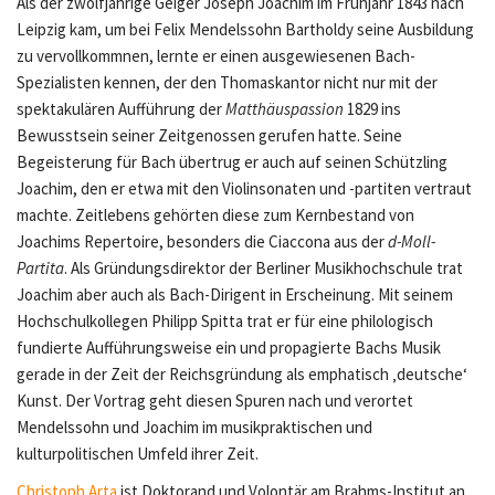
Als der zwölfjährige Geiger Joseph Joachim im Frühjahr 1843 nach
Leipzig kam, um bei Felix Mendelssohn Bartholdy seine Ausbildung
zu vervollkommnen, lernte er einen ausgewiesenen Bach-
Spezialisten kennen, der den Thomaskantor nicht nur mit der
spektakulären Aufführung der
Matthäuspassion
1829 ins
Bewusstsein seiner Zeitgenossen gerufen hatte. Seine
Begeisterung für Bach übertrug er auch auf seinen Schützling
Joachim, den er etwa mit den Violinsonaten und -partiten vertraut
machte. Zeitlebens gehörten diese zum Kernbestand von
Joachims Repertoire, besonders die Ciaccona aus der
d-Moll-
Partita
. Als Gründungsdirektor der Berliner Musikhochschule trat
Joachim aber auch als Bach-Dirigent in Erscheinung. Mit seinem
Hochschulkollegen Philipp Spitta trat er für eine philologisch
fundierte Aufführungsweise ein und propagierte Bachs Musik
gerade in der Zeit der Reichsgründung als emphatisch ‚deutsche‘
Kunst. Der Vortrag geht diesen Spuren nach und verortet
Mendelssohn und Joachim im musikpraktischen und
kulturpolitischen Umfeld ihrer Zeit.
Christoph Arta
ist Doktorand und Volontär am Brahms-Institut an