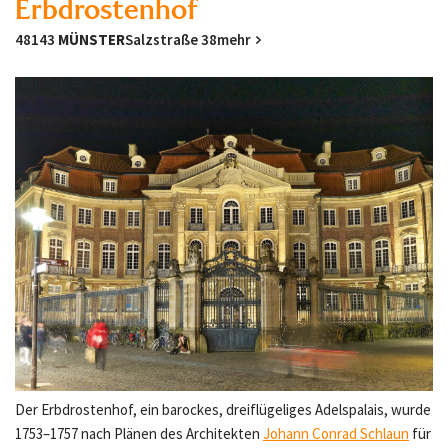
Erbdrostenhof
48143
MÜNSTER
Salzstraße 38
mehr
Der Erbdrostenhof, ein barockes, dreiflügeliges Adelspalais, wurde
1753–1757 nach Plänen des Architekten
Johann Conrad Schlaun
für