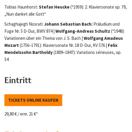
Tobias Haunhorst:
Stefan Heucke
(*1959): 2. Klaviersonate op. 79,
„Nun danket alle Gott“
Schaghajegh Nosrati:
Johann Sebastian Bach:
Präludium und
Fuge Nr. 5 D-Dur, BWV 874 |
Wolfgang-Andreas Schultz
(*1948):
Variationen über ein Thema von J. S. Bach |
Wolfgang Amadeus
Mozart
(1756–1791): Klaviersonate Nr. 18 D-Dur, KV 576 |
Felix
Mendelssohn Bartholdy
(1809–1847): Variations sérieuses, op.
54
Eintritt
TICKETS ONLINE KAUFEN
29,80 € / erm. 21 €*