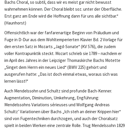
Bachs Choral, so subtil, dass wir es meist gar nicht bewusst
wahrnehmen können. Der Choral bleibt soz. unter der Oberfläche.
Erst ganz am Ende wird die Hoffnung dann für uns alle sichtbar.“
(Haunhorst)
Offensichtlich war der fanfarenartige Beginn von Präludium und
Fuge in D-Dur aus dem Wohltemperierten Klavier Bd. 2 Vorlage für
den ersten Satz in Mozarts „Jagd-Sonate“ (KV 576), die zudem
voller Kontrapunktik steckt. Mozart schrieb sie 1789 – nachdem er
im April des Jahres in der Leipziger Thomaskirche Bachs Motette
„Singet dem Herrn ein neues Lied“ (BWV 225) gehört und
ausgerufen hatte: „Das ist doch einmal etwas, woraus sich was
lernen lässt!“
Auch Mendelssohn und Schultz sind profunde Bach-Kenner.
Augmentation, Diminution, Umkehrung, Engführung:
Mendelssohns Variations sérieuses und Wolfgang-Andreas
Schultz’ Variationen über Bachs „Ich steh an deiner Krippen hier“
sind von Fugentechniken durchzogen, und auch der Choralsatz
spielt in beiden Werken eine zentrale Rolle. Trug Mendelssohn 1829