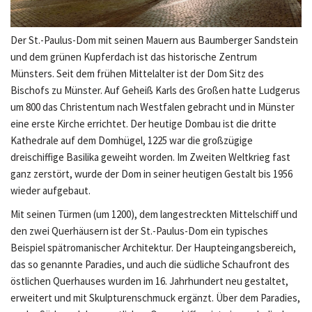
Der St.-Paulus-Dom mit seinen Mauern aus Baumberger Sandstein
und dem grünen Kupferdach ist das historische Zentrum
Münsters. Seit dem frühen Mittelalter ist der Dom Sitz des
Bischofs zu Münster. Auf Geheiß Karls des Großen hatte Ludgerus
um 800 das Christentum nach Westfalen gebracht und in Münster
eine erste Kirche errichtet. Der heutige Dombau ist die dritte
Kathedrale auf dem Domhügel, 1225 war die großzügige
dreischiffige Basilika geweiht worden. Im Zweiten Weltkrieg fast
ganz zerstört, wurde der Dom in seiner heutigen Gestalt bis 1956
wieder aufgebaut.
Mit seinen Türmen (um 1200), dem langestreckten Mittelschiff und
den zwei Querhäusern ist der St.-Paulus-Dom ein typisches
Beispiel spätromanischer Architektur. Der Haupteingangsbereich,
das so genannte Paradies, und auch die südliche Schaufront des
östlichen Querhauses wurden im 16. Jahrhundert neu gestaltet,
erweitert und mit Skulpturenschmuck ergänzt. Über dem Paradies,