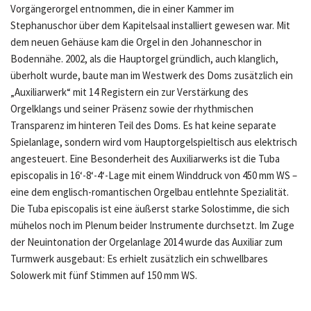
Vorgängerorgel entnommen, die in einer Kammer im
Stephanuschor über dem Kapitelsaal installiert gewesen war. Mit
dem neuen Gehäuse kam die Orgel in den Johanneschor in
Bodennähe. 2002, als die Hauptorgel gründlich, auch klanglich,
überholt wurde, baute man im Westwerk des Doms zusätzlich ein
„Auxiliarwerk“ mit 14 Registern ein zur Verstärkung des
Orgelklangs und seiner Präsenz sowie der rhythmischen
Transparenz im hinteren Teil des Doms. Es hat keine separate
Spielanlage, sondern wird vom Hauptorgelspieltisch aus elektrisch
angesteuert. Eine Besonderheit des Auxiliarwerks ist die Tuba
episcopalis in 16‘-8‘-4‘-Lage mit einem Winddruck von 450 mm WS –
eine dem englisch-romantischen Orgelbau entlehnte Spezialität.
Die Tuba episcopalis ist eine äußerst starke Solostimme, die sich
mühelos noch im Plenum beider Instrumente durchsetzt. Im Zuge
der Neuintonation der Orgelanlage 2014 wurde das Auxiliar zum
Turmwerk ausgebaut: Es erhielt zusätzlich ein schwellbares
Solowerk mit fünf Stimmen auf 150 mm WS.