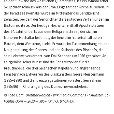
an der Südwand des westlichen Querschiffes, ist ein symbolischer
Skulpturenschmuck aus der Erbauungszeit der Kirche zu sehen. In
der Paradiesesvorhalle wurde im Mittelalter das Sendgericht
gehalten, bei dem der Sendrichter die geistlichen Verfehlungen im
Bistum richtete. Der heutige Hochaltar enthält Apostelstatuen
des 14. Jahrhunderts aus dem Reliquienschrein, der sich im
früheren Hochaltar befindet, der heute im historisch ältesten
Bauteil, dem Westchor, steht. Er wurde im Zusammenhang mit der
Neugestaltung des Chores und der Kathedra des Bischofs, die
sein Lehramt verkörpert, von Emil Stephan um 1956 gestaltet. An
zeitgenössischer Kunst sind die Fensterzyklen für die
Kreuzkapelle, die drei Galenschen Kapellen und angrenzende
Fenster nach Entwürfen des Glaskünstlers Georg Meistermann
(1985–1990) und die Kreuzwegstationen von Bert Gerresheim
(1995/96) im Chorumgang des Domes hervorzuheben.
© Foto Dom:
Dietmar Rabich / Wikimedia Commons / “Münster, St.-
Paulus-Dom — 2020 — 3967-73” / CC BY-SA 4.0