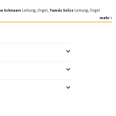
e Schnaars
Leitung, Orgel,
Tamás Szőcs
Leitung, Orgel
mehr
ng gilt Maskenpflicht.
 auf dem Parkplatz Hörster
 Kirche gegeben.
 barrierefrei.