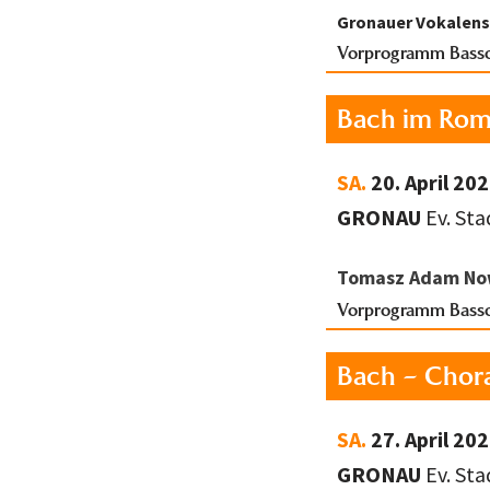
Gronauer Vokalen
Vorprogramm Bass
Bach im Rom
SA.
20. April 20
GRONAU
Ev. St
Tomasz Adam N
Vorprogramm Bass
Bach – Chor
SA.
27. April 20
GRONAU
Ev. St