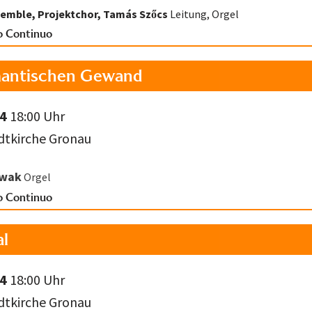
semble,
Projektchor,
Tamás Szőcs
Leitung, Orgel
o Continuo
antischen Gewand
24
18:00 Uhr
adtkirche Gronau
owak
Orgel
o Continuo
al
24
18:00 Uhr
adtkirche Gronau