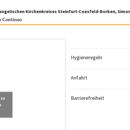
angelischen Kirchenkreises Steinfurt-Coesfeld-Borken,
Simon
o Continuo
Hygieneregeln
Während der Veranstaltu
Anfahrt
Parkmöglichkeiten sind
Barrierefreiheit
 zu
Straße direkt neben der
u
Der Veranstaltungsort ist